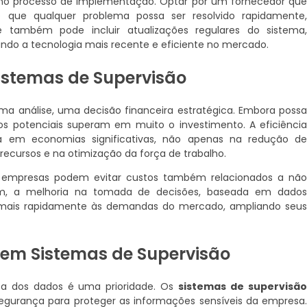
l no processo de implementação. Optar por um fornecedor qu
e que qualquer problema possa ser resolvido rapidamente
te também pode incluir atualizações regulares do sistema
ndo a tecnologia mais recente e eficiente no mercado.
istemas de Supervisão
ma análise, uma decisão financeira estratégica. Embora poss
os potenciais superam em muito o investimento. A eficiênci
ta em economias significativas, não apenas na redução d
ecursos e na otimização da força de trabalho.
s empresas podem evitar custos também relacionados a nã
 fim, a melhoria na tomada de decisões, baseada em dado
 mais rapidamente às demandas do mercado, ampliando seu
em Sistemas de Supervisão
ça dos dados é uma prioridade. Os
sistemas de supervisã
gurança para proteger as informações sensíveis da empresa