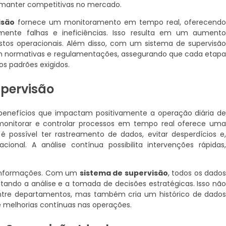
 manter competitivas no mercado.
isão
fornece um monitoramento em tempo real, oferecend
amente falhas e ineficiências. Isso resulta em um aument
ustos operacionais. Além disso, com um sistema de supervisã
 normativas e regulamentações, assegurando que cada etap
s padrões exigidos.
upervisão
 benefícios que impactam positivamente a operação diária d
onitorar e controlar processos em tempo real oferece um
é possível ter rastreamento de dados, evitar desperdícios e
onal. A análise contínua possibilita intervenções rápidas
s informações. Com um
sistema de supervisão
, todos os dado
itando a análise e a tomada de decisões estratégicas. Isso nã
tre departamentos, mas também cria um histórico de dado
e melhorias contínuas nas operações.