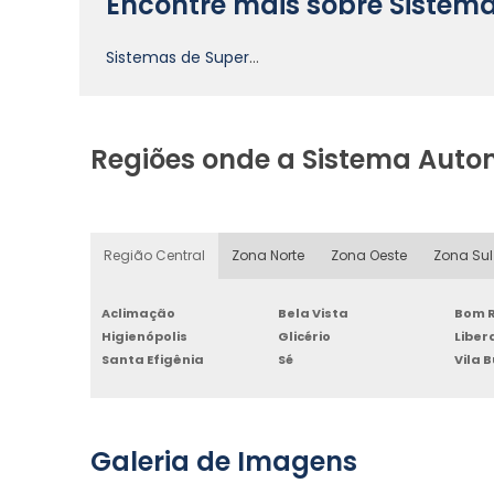
Encontre mais sobre Sistem
Sistemas de Supervisão
Regiões onde a Sistema Aut
Região Central
Zona Norte
Zona Oeste
Zona Sul
Aclimação
Bela Vista
Bom R
Higienópolis
Glicério
Libe
Santa Efigênia
Sé
Vila 
Galeria de Imagens