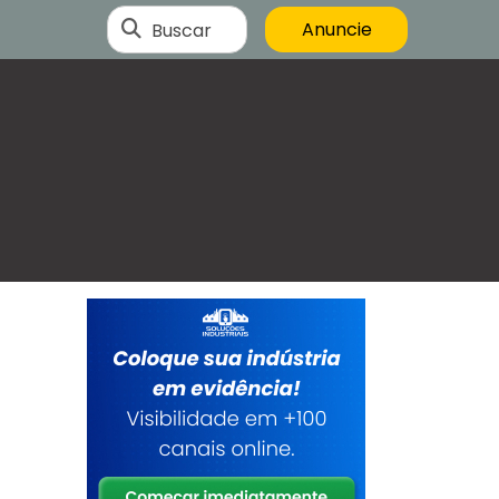
Buscar
Anuncie
o
m
s
a