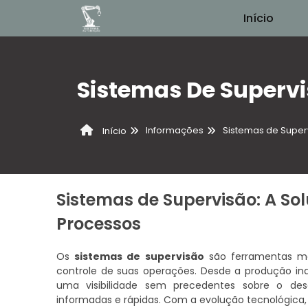
Início
Sistemas De Superv
Informações
Sistemas de Super
Início
Sistemas de Supervisão: A Sol
Processos
Os
sistemas de supervisão
são ferramentas mo
controle de suas operações. Desde a produção ind
uma visibilidade sem precedentes sobre o des
informadas e rápidas. Com a evolução tecnológica