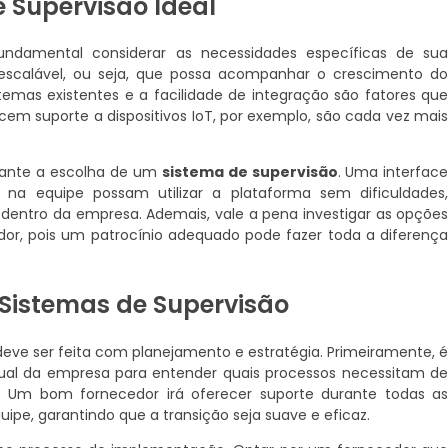
 Supervisão Ideal
undamental considerar as necessidades específicas de su
 escalável, ou seja, que possa acompanhar o crescimento d
temas existentes e a facilidade de integração são fatores qu
em suporte a dispositivos IoT, por exemplo, são cada vez mai
rante a escolha de um
sistema de supervisão
. Uma interfac
s na equipe possam utilizar a plataforma sem dificuldades
dentro da empresa. Ademais, vale a pena investigar as opçõe
dor, pois um patrocínio adequado pode fazer toda a diferenç
Sistemas de Supervisão
eve ser feita com planejamento e estratégia. Primeiramente, 
tual da empresa para entender quais processos necessitam d
. Um bom fornecedor irá oferecer suporte durante todas a
ipe, garantindo que a transição seja suave e eficaz.