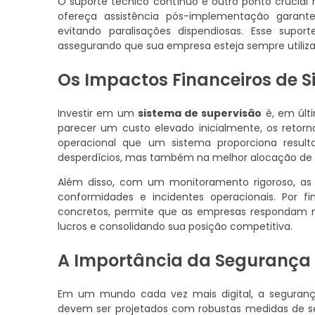
O suporte técnico contínuo é outro ponto crucia
ofereça assistência pós-implementação garant
evitando paralisações dispendiosas. Esse supor
assegurando que sua empresa esteja sempre utiliza
Os Impactos Financeiros de S
Investir em um
sistema de supervisão
é, em últi
parecer um custo elevado inicialmente, os retorn
operacional que um sistema proporciona resul
desperdícios, mas também na melhor alocação de r
Além disso, com um monitoramento rigoroso, a
conformidades e incidentes operacionais. Por
concretos, permite que as empresas respondam
lucros e consolidando sua posição competitiva.
A Importância da Segurança 
Em um mundo cada vez mais digital, a seguran
devem ser projetados com robustas medidas de se