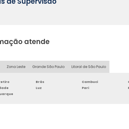
as de Supervisão
omação atende
Zona Leste
Grande São Paulo
Litoral de São Paulo
etiro
Brás
Cambuci
rdade
Luz
Pari
Buarque