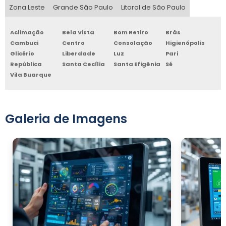
Zona Leste
Grande São Paulo
Litoral de São Paulo
Aclimação
Bela Vista
Bom Retiro
Brás
Cambuci
Centro
Consolação
Higienópolis
Glicério
Liberdade
Luz
Pari
República
Santa Cecília
Santa Efigênia
Sé
Vila Buarque
Galeria de Imagens